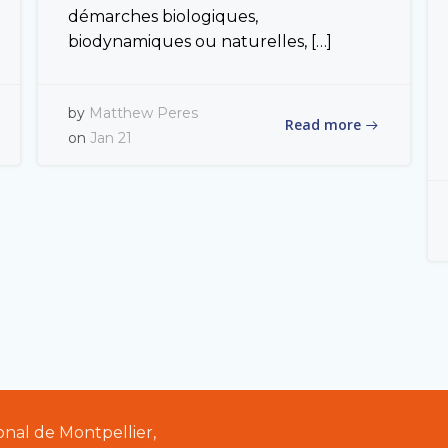
démarches biologiques,
biodynamiques ou naturelles, […]
by
Matthew Peres
Read more
on
Jan 21
al de Montpellier,