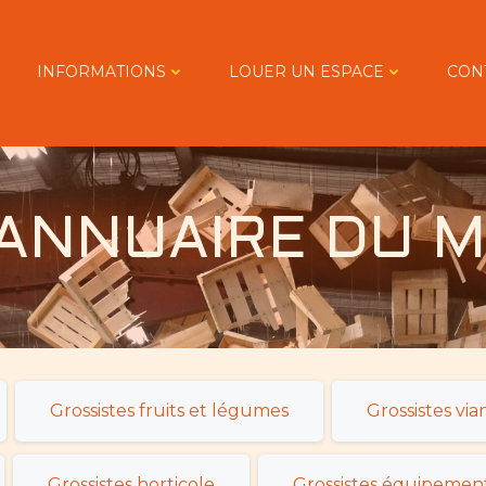
y heading is aweso
INFORMATIONS
LOUER UN ESPACE
CON
’ANNUAIRE DU M
Grossistes fruits et légumes
Grossistes via
Grossistes horticole
Grossistes équipemen