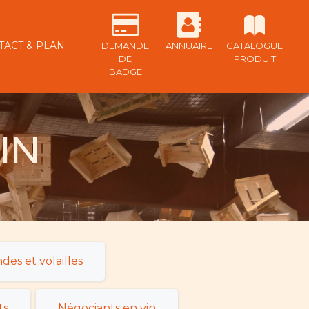
me
TACT & PLAN
DEMANDE
ANNUAIRE
CATALOGUE
DE
PRODUIT
BADGE
IN
ndes et volailles
ts
Négociants en vin