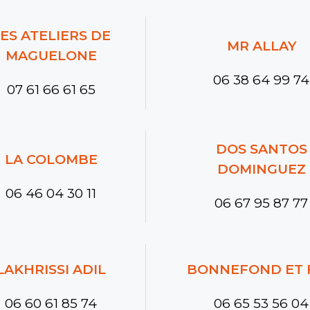
ES ATELIERS DE
MR ALLAY
MAGUELONE
06 38 64 99 74
07 61 66 61 65
DOS SANTOS
LA COLOMBE
DOMINGUEZ
06 46 04 30 11
06 67 95 87 77
LAKHRISSI ADIL
BONNEFOND ET F
06 60 61 85 74
06 65 53 56 04