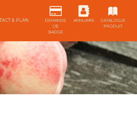
TACT & PLAN
DEMANDE
ANNUAIRE
CATALOGUE
DE
PRODUIT
BADGE