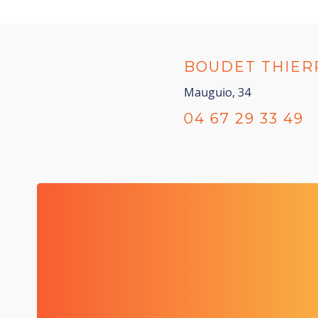
BOUDET THIER
Mauguio, 34
04 67 29 33 49