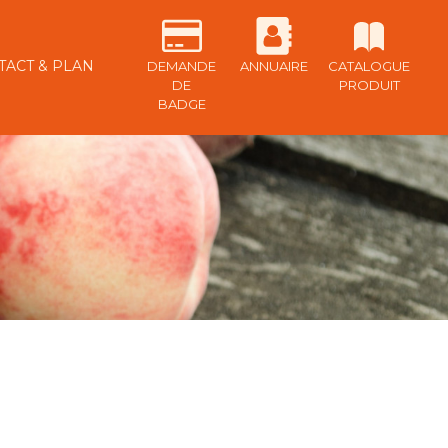
TACT & PLAN
DEMANDE
ANNUAIRE
CATALOGUE
DE
PRODUIT
BADGE