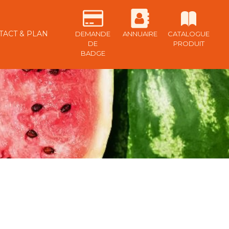
TACT & PLAN
DEMANDE
ANNUAIRE
CATALOGUE
DE
PRODUIT
BADGE