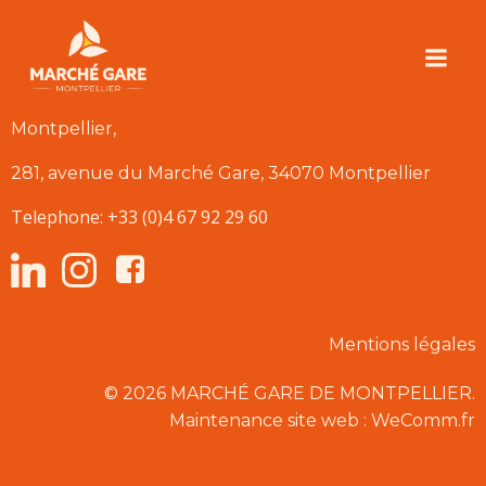
Aller
au
contenu
SOMIMON MERCADIS, Marché d’Intérêt National de
Montpellier,
281, avenue du Marché Gare, 34070 Montpellier
Telephone: +33 (0)4 67 92 29 60
Mentions légales
© 2026 MARCHÉ GARE DE MONTPELLIER.
Maintenance site web : WeComm.fr