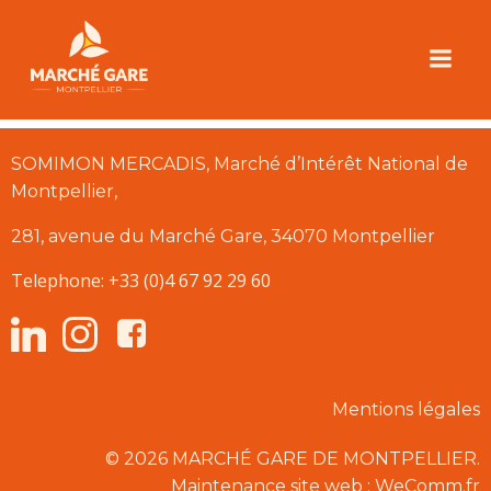
Aller
au
[rev_slider alias= »home »]
contenu
SOMIMON MERCADIS, Marché d’Intérêt National de
Montpellier,
281, avenue du Marché Gare, 34070 Montpellier
Telephone: +33 (0)4 67 92 29 60
Mentions légales
© 2026 MARCHÉ GARE DE MONTPELLIER.
Maintenance site web : WeComm.fr